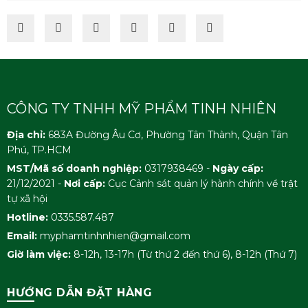
CÔNG TY TNHH MỸ PHẨM TINH NHIÊN
Địa chỉ:
683A Đường Âu Cơ, Phường Tân Thành, Quận Tân
Phú, TP.HCM
MST/Mã số doanh nghiệp:
0317938469 -
Ngày cấp:
21/12/2021 -
Nơi cấp:
Cục Cảnh sát quản lý hành chính về trật
tự xã hội
Hotline:
0335.587.487
Email:
myphamtinhnhien@gmail.com
Giờ làm việc:
8-12h, 13-17h (Từ thứ 2 đến thứ 6), 8-12h (Thứ 7)
HƯỚNG DẪN ĐẶT HÀNG