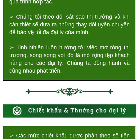
quá trình hợp tác.
➢ Chúng tôi theo dõi sát sao thị trường và khi
cần thiết sẽ
đưa ra những thay đổi uyển chuyển
ĐĂNG KÝ TƯ VẤN MIỄN PHÍ
để bảo vệ tối đa đại lý của mình.
➢ Tinh Nhiên luôn hướng tới việc mở rộng thị
trường, song song với đó là mở rộng tệp khách
hàng cho các đại lý. Chúng ta đồng hành và
cùng nhau phát triển.
HOÀN THÀNH
Đăng ký tư vấn trực tiếp 24/7:
0335587487
➢ Các mức chiết khấu được phân theo số tiền