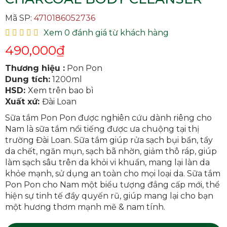
Mã SP:
4710186052736
Xem 0 đánh giá từ khách hàng
ĐĂNG KÝ TƯ VẤN MIỄN PHÍ
490,000
₫
Thương hiệu :
Pon Pon
Dung tích:
1200ml
HSD:
Xem trên bao bì
Xuất xứ:
Đài Loan
Sữa tắm Pon Pon được nghiên cứu dành riêng cho
Nam là sữa tắm nổi tiếng được ưa chuộng tại thị
trường Đài Loan. Sữa tắm giúp rửa sạch bụi bẩn, tẩy
da chết, ngăn mụn, sạch bã nhờn, giảm thô ráp, giúp
làm sạch sâu trên da khỏi vi khuẩn, mang lại làn da
khỏe mạnh, sử dụng an toàn cho mọi loại da. Sữa tắm
HOÀN THÀNH
Pon Pon cho Nam một biểu tượng đẳng cấp mới, thể
hiện sự tinh tế đầy quyến rũ, giúp mang lại cho bạn
Đăng ký tư vấn trực tiếp 24/7:
một hương thơm mạnh mẽ & nam tính.
0335587487