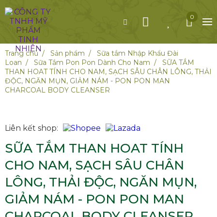
0
Trang chủ
Sản phẩm
Sữa tắm Nhập Khẩu Đài
Loan
Sữa Tắm Pon Pon Dành Cho Nam
SỮA TẮM
THAN HOAT TÍNH CHO NAM, SẠCH SÂU CHÂN LÔNG, THẢI
ĐỘC, NGĂN MỤN, GIẢM NÁM - PON PON MAN
CHARCOAL BODY CLEANSER
Liên kết shop:
SỮA TẮM THAN HOAT TÍNH
CHO NAM, SẠCH SÂU CHÂN
LÔNG, THẢI ĐỘC, NGĂN MỤN,
GIẢM NÁM - PON PON MAN
CHARCOAL BODY CLEANSER