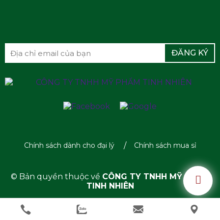
Hỗ trợ hút bụi bẩn trong lỗ chân lông
Giúp da sạch thoáng hơn
Rất hợp da dầu
Hỗ trợ giảm bóng nhờn
Hỗ trợ giảm bít tắc
ĐĂNG KÝ
Lưu ý Nếu dùng quá nhiều có thể làm da hơi khô.
DIOSPYROS KAKI FRUIT EXTRACT
(Chiết xuất
quả hồng)
Chống oxy hóa
Hỗ trợ bảo vệ da
Chính sách dành cho đại lý
Chính sách mua sỉ
Có tính khử mùi nhẹ
→ Đây là chiết xuất thực vật tự nhiên trong công
© Bản quyền thuộc về
CÔNG TY TNHH MỸ PHẨM
thức.
TINH NHIÊN
PEG-40 HYDROGENATED CASTOR OIL
Dẫn
xuất từ dầu thầu dầu.