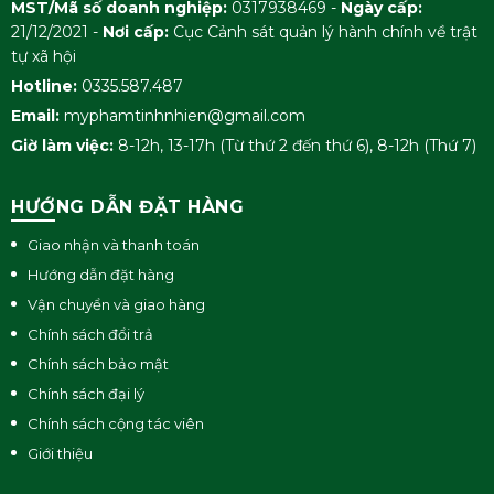
MST/Mã số doanh nghiệp:
0317938469 -
Ngày cấp:
Thành phần: AQUA, MYRISTIC ACID, SODIUM
21/12/2021 -
Nơi cấp:
Cục Cảnh sát quản lý hành chính về trật
COCETH SULFATE, LAURIC ACID, PALMITIC ACID,
tự xã hội
POTASSIUM HYDROXIDE, GLYCOL DISTEARATE,
Hotline:
0335.587.487
PROPYLENE GLYCOL, FRAGRANCE, COCAMIDE
Email:
myphamtinhnhien@gmail.com
MEA, POTASSIUM CHLORIDE, PHENOXYETHANOL,
Giờ làm việc:
8-12h, 13-17h (Từ thứ 2 đến thứ 6), 8-12h (Thứ 7)
SODIUM LACTATE, PEG-14M, SODIUM PCA,
CHARCOAL POWDER, BUTYLENE GLYCOL,
HƯỚNG DẪN ĐẶT HÀNG
DIOSPYROS KAKI FRUIT EXTRACT, O-CYMEN-5-OL,
CI77266, LAURETH-21, PEG-40 HYDROGENATED
Giao nhận và thanh toán
CASTOR OIL, SODIUM DEHYDROACETATE,
Hướng dẫn đặt hàng
SALICYLIC ACID, EDTA, DISODIUM EDTA
Vận chuyển và giao hàng
Chính sách đổi trả
Chính sách bảo mật
Ưu điểm nổi bật :
Chiết xuất thiên nhiên
Chính sách đại lý
Chính sách cộng tác viên
CHARCOAL POWDER
(Bột than hoạt tính)
Giới thiệu
Hấp thụ dầu thừa