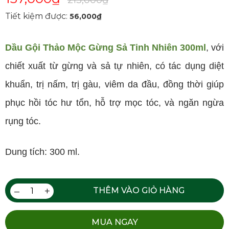
Tiết kiệm được:
56,000
₫
Dầu Gội Thảo Mộc Gừng Sả Tinh Nhiên 300ml
, với
ĐĂNG KÝ TƯ VẤN MIỄN PHÍ
chiết xuất từ gừng và sả tự nhiên, có tác dụng diệt
khuẩn, trị nấm, trị gàu, viêm da đầu, đồng thời giúp
phục hồi tóc hư tổn, hỗ trợ mọc tóc, và ngăn ngừa
rụng tóc.
Dung tích: 300 ml.
–
+
THÊM VÀO GIỎ HÀNG
HOÀN THÀNH
Đăng ký tư vấn trực tiếp 24/7:
0335587487
MUA NGAY