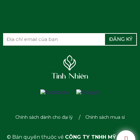
Aqua, Sodium Lauryl Sulfate,
Cocamidopropyl Betaine,
Cocamide DEA,
ĐĂNG KÝ
Polyquaternium-7, Decyl
Glucoside, Propylene Glycol,
Fragrance, Sodium Lactate,
PEG-7 Glyceryl Cocoate,
Sodium Chloride, Polysorbate
20, Acrylate Copolymer,
Gleditsia Japonica Fruit
Extract, Citrus Grandis Peel
Chính sách dành cho đại lý
Chính sách mua sỉ
Extract, Rosmarinus Officinalis
Extract, Ocimum Gratissimum
© Bản quyền thuộc về
CÔNG TY TNHH MỸ PHẨM