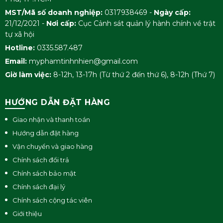
MST/Mã số doanh nghiệp:
0317938469 -
Ngày cấp:
Dầu Gội Thảo Mộc Gừng Sả
21/12/2021 -
Nơi cấp:
Cục Cảnh sát quản lý hành chính về trật
Tên gọi
tự xã hội
Tinh Nhiên 300ml
Hotline:
0335.587.487
Email:
myphamtinhnhien@gmail.com
Hương thơm
Kết hợp gừng và sả tự nhiên
Giờ làm việc:
8-12h, 13-17h (Từ thứ 2 đến thứ 6), 8-12h (Thứ 7)
Dung tích
300 ml
HƯỚNG DẪN ĐẶT HÀNG
Dạng chai
Chai vòi nhấn tiện dụng
Giao nhận và thanh toán
Hướng dẫn đặt hàng
Đối tượng
Phù hợp với mọi loại tóc
Vận chuyển và giao hàng
sử dụng
Chính sách đổi trả
Chính sách bảo mật
Tóc khô, xơ, nhờn, gàu, ngứa,
Vấn đề
Chính sách đại lý
gãy, rụng
Chính sách cộng tác viên
Giới thiệu
Lượng dùng
Sử dụng hàng ngày