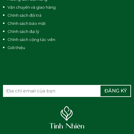
Fragrance, Sodium Lactate,
Vận chuyển và giao hàng
PEG-7 Glyceryl Cocoate,
Chính sách đổi trả
Sodium Chloride, Polysorbate
Chính sách bảo mật
20, Acrylate Copolymer,
Chính sách đại lý
Gleditsia Japonica Fruit
Chính sách cộng tác viên
Extract, Citrus Grandis Peel
Giới thiệu
Extract, Rosmarinus Officinalis
Extract, Ocimum Gratissimum
Herb Extract, Mentha Arvensis
Thành phần
Extract, Cymbopogon Citratus
Extract, Melaleuca Alternifolia
Flower/Leaf/Stem Extract,
ĐĂNG KÝ
Ocimum Basilicum Extract,
Fallopia Multiflora, Syzygium
Aromaticum Flower Extract,
PPG-20 Methyl Glucose Ether,
Guar Hydroxypropyltrimonium
Chloride,