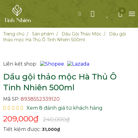
0
Trang chủ
Sản phẩm
Dầu Gội Thảo Mộc
Dầu gội
thảo mộc Hà Thủ Ô Tinh Nhiên 500ml
Liên kết shop:
Dầu gội thảo mộc Hà Thủ Ô
Tinh Nhiên 500ml
Mã SP:
8938552339120
Xem 8 đánh giá từ khách hàng
209,000
₫
240,000₫
Tiết kiệm được:
31,000
₫