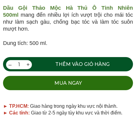
Dầu Gội Thảo Mộc Hà Thủ Ô
Tinh Nhiên
500ml
mang đến nhiều lợi ích vượt trội cho mái tóc
ĐĂNG KÝ TƯ VẤN MIỄN PHÍ
như làm sạch gàu, chống bạc tóc và làm tóc suôn
mượt hơn.
Dung tích: 500 ml.
–
+
THÊM VÀO GIỎ HÀNG
MUA NGAY
HOÀN THÀNH
► TP.HCM:
Giao hàng trong ngày khu vực nội thành.
Đăng ký tư vấn trực tiếp 24/7:
► Các tỉnh:
Giao từ 2-5 ngày tùy khu vực và thời điểm.
0335587487