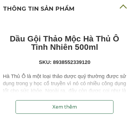
THÔNG TIN SẢN PHẨM
Dầu Gội Thảo Mộc Hà Thủ Ô
Tinh Nhiên 500ml
SKU: 8938552339120
Hà Thủ Ô là một loại thảo dược quý thường được sử
dụng trong y học cổ truyền vì nó có nhiều công dụng
tốt cho sức khỏe. Ngoài ra, đây còn được coi như là
loại thần dược giúp "
xanh tóc đỏ da
" được nhiều
người biết đến.
Xem thêm
Dưới đây là một số công dụng do
Dầu Gội Thảo
Mộc Hà Thủ Ô Tinh Nhiên 500ml
mang lại: