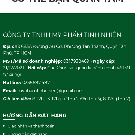
Hương thơm
Hà thủ ô tự nhiên
Dung tích
500 ml
CÔNG TY TNHH MỸ PHẨM TINH NHIÊN
Dạng chai
Chai vòi nhấn tiện dụng
Địa chỉ:
683A Đường Âu Cơ, Phường Tân Thành, Quận Tân
Đối tượng
Phù hợp với mọi loại tóc
Phú, TP.HCM
sử dụng
MST/Mã số doanh nghiệp:
0317938469 -
Ngày cấp:
21/12/2021 -
Nơi cấp:
Cục Cảnh sát quản lý hành chính về trật
Tóc hư tổn, gàu, tóc rụng, tóc
Vấn đề
tự xã hội
bạc
Hotline:
0335.587.487
Lượng dùng
Sử dụng hàng ngày
Email:
myphamtinhnhien@gmail.com
Giờ làm việc:
8-12h, 13-17h (Từ thứ 2 đến thứ 6), 8-12h (Thứ 7)
Aqua, Sodium Lauryl Sulfate,
Cocamidopropyl Betaine,
HƯỚNG DẪN ĐẶT HÀNG
Cocamide DEA,
Polyquaternium-7, Decyl
Giao nhận và thanh toán
Glucoside, Propylene Glycol,
Hướng dẫn đặt hàng