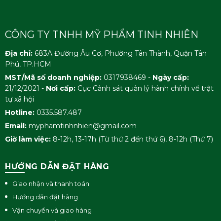
CÔNG TY TNHH MỸ PHẨM TINH NHIÊN
Địa chỉ:
683A Đường Âu Cơ, Phường Tân Thành, Quận Tân
Phú, TP.HCM
MST/Mã số doanh nghiệp:
0317938469 -
Ngày cấp:
21/12/2021 -
Nơi cấp:
Cục Cảnh sát quản lý hành chính về trật
tự xã hội
Hotline:
0335.587.487
Email:
myphamtinhnhien@gmail.com
Giờ làm việc:
8-12h, 13-17h (Từ thứ 2 đến thứ 6), 8-12h (Thứ 7)
HƯỚNG DẪN ĐẶT HÀNG
Giao nhận và thanh toán
Hướng dẫn đặt hàng
Vận chuyển và giao hàng