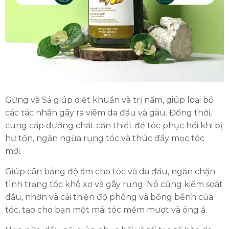
Gừng và Sả giúp diệt khuẩn và trị nấm, giúp loại bỏ
các tác nhân gây ra viêm da đầu và gàu. Đồng thời,
cung cấp dưỡng chất cần thiết để tóc phục hồi khi bị
hư tổn, ngăn ngừa rụng tóc và thúc đẩy mọc tóc
mới.
Giúp cân bằng độ ẩm cho tóc và da đầu, ngăn chặn
tình trạng tóc khô xơ và gãy rụng. Nó cũng kiểm soát
dầu, nhờn và cải thiện độ phồng và bồng bềnh của
tóc, tạo cho bạn một mái tóc mềm mượt và óng ả.