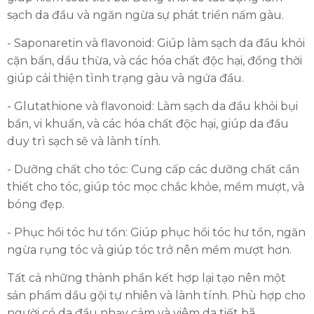
sạch da đầu và ngăn ngừa sự phát triển nấm gàu.
- Saponaretin và flavonoid: Giúp làm sạch da đầu khỏi
cặn bẩn, dầu thừa, và các hóa chất độc hại, đồng thời
giúp cải thiện tình trạng gàu và ngứa đầu.
- Glutathione và flavonoid: Làm sạch da đầu khỏi bụi
bẩn, vi khuẩn, và các hóa chất độc hại, giúp da đầu
duy trì sạch sẽ và lành tính.
- Dưỡng chất cho tóc: Cung cấp các dưỡng chất cần
thiết cho tóc, giúp tóc mọc chắc khỏe, mềm mượt, và
bóng đẹp.
- Phục hồi tóc hư tổn: Giúp phục hồi tóc hư tổn, ngăn
ngừa rụng tóc và giúp tóc trở nên mềm mượt hơn.
Tất cả những thành phần kết hợp lại tạo nên một
sản phẩm dầu gội tự nhiên và lành tính. Phù hợp cho
người có da đầu nhạy cảm và viêm da tiết bã.