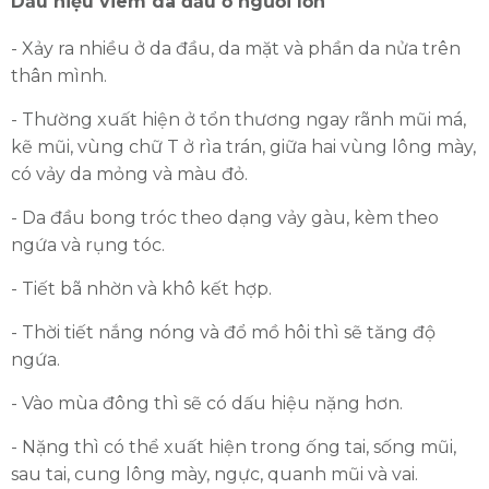
Dấu hiệu viêm da đầu ở người lớn
- Xảy ra nhiều ở da đầu, da mặt và phần da nửa trên
thân mình.
- Thường xuất hiện ở tổn thương ngay rãnh mũi má,
kẽ mũi, vùng chữ T ở rìa trán, giữa hai vùng lông mày,
có vảy da mỏng và màu đỏ.
HOÀN THÀNH
- Da đầu bong tróc theo dạng vảy gàu, kèm theo
ngứa và rụng tóc.
Đăng ký tư vấn trực tiếp 24/7:
0335587487
- Tiết bã nhờn và khô kết hợp.
- Thời tiết nắng nóng và đổ mồ hôi thì sẽ tăng độ
ngứa.
- Vào mùa đông thì sẽ có dấu hiệu nặng hơn.
- Nặng thì có thể xuất hiện trong ống tai, sống mũi,
sau tai, cung lông mày, ngực, quanh mũi và vai.