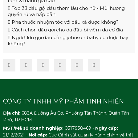
tâm và đánh giá cao
Top 33 dầu gội đầu thơm lâu cho nữ - Mùi hương
quyến rũ và hấp dẫn
Pha thuốc nhuộm tóc với dầu xả được không?
Cách chọn dầu gội cho da đầu bị viêm da cơ địa
Người lớn gội đầu bằng johnson baby có được hay
không?
CÔNG TY TNHH MỸ PHẨM TINH NHIÊN
Địa chỉ:
683A Đường Âu Cơ, Phường Tân Thành, Quận Tân
Phú, TP.HCM
MST/Mã số doanh nghiệp:
0317938469 -
Ngày cấp:
21/12/2021 -
Nơi cấp:
Cục Cảnh sát quản lý hành chính về trật