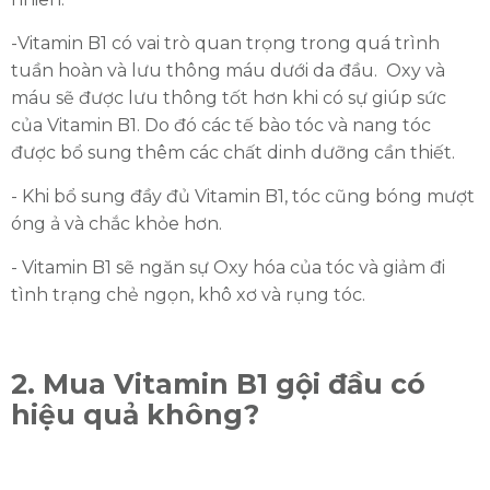
ĐĂNG KÝ TƯ VẤN MIỄN PHÍ
-Vitamin B1 có vai trò quan trọng trong quá trình
tuần hoàn và lưu thông máu dưới da đầu. Oxy và
máu sẽ được lưu thông tốt hơn khi có sự giúp sức
của Vitamin B1. Do đó các tế bào tóc và nang tóc
được bổ sung thêm các chất dinh dưỡng cần thiết.
- Khi bổ sung đầy đủ Vitamin B1, tóc cũng bóng mượt
óng ả và chắc khỏe hơn.
- Vitamin B1 sẽ ngăn sự Oxy hóa của tóc và giảm đi
tình trạng chẻ ngọn, khô xơ và rụng tóc.
HOÀN THÀNH
Đăng ký tư vấn trực tiếp 24/7:
0335587487
2. Mua Vitamin B1 gội đầu có
hiệu quả không?