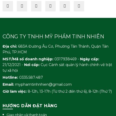
CÔNG TY TNHH MỸ PHẨM TINH NHIÊN
Địa chỉ:
683A Đường Âu Cơ, Phường Tân Thành, Quận Tân
Phú, TP.HCM
MST/Mã số doanh nghiệp:
0317938469 -
Ngày cấp:
21/12/2021 -
Nơi cấp:
Cục Cảnh sát quản lý hành chính về trật
tự xã hội
Hotline:
0335.587.487
Email:
myphamtinhnhien@gmail.com
Giờ làm việc:
8-12h, 13-17h (Từ thứ 2 đến thứ 6), 8-12h (Thứ 7)
HƯỚNG DẪN ĐẶT HÀNG
Giao nhận và thanh toán