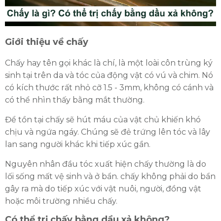
Giới thiệu về chấy
Chấy hay tên gọi khác là chí, là một loài côn trùng ký
sinh tại trên da và tóc của động vật có vú và chim. Nó
ĐĂNG KÝ TƯ VẤN MIỄN PHÍ
có kích thước rất nhỏ cỡ 1.5 - 3mm, không có cánh và
có thể nhìn thấy bằng mắt thường.
Để tồn tại chấy sẽ hút máu của vật chủ khiến khó
chịu và ngứa ngáy. Chúng sẽ đẻ trứng lên tóc và lây
lan sang người khác khi tiếp xúc gần.
Nguyên nhân đầu tóc xuất hiện chấy thường là do
lối sống mất vệ sinh và ở bẩn. chấy không phải do bẩn
gây ra mà do tiếp xúc với vật nuôi, người, đồng vật
hoặc môi trường nhiều chấy.
HOÀN THÀNH
Có thể trị chấy bằng dầu xả không?