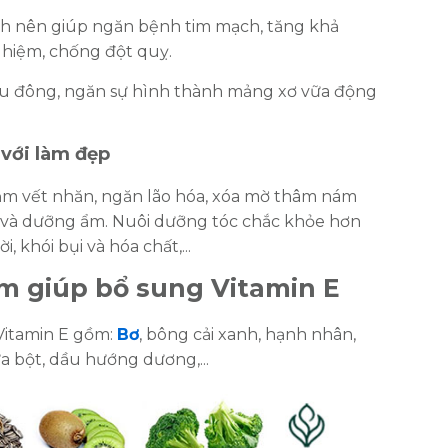
ch nên giúp ngăn bệnh tim mạch, tăng khả
hiệm, chống đột quỵ.
u đông, ngăn sự hình thành mảng xơ vữa động
 với làm đẹp
iảm vết nhăn, ngăn lão hóa, xóa mờ thâm nám
 và dưỡng ẩm. Nuôi dưỡng tóc chắc khỏe hơn
, khói bụi và hóa chất,...
m giúp bổ sung Vitamin E
Vitamin E gồm:
Bơ
, bông cải xanh, hạnh nhân,
ữa bột, dầu hướng dương,...