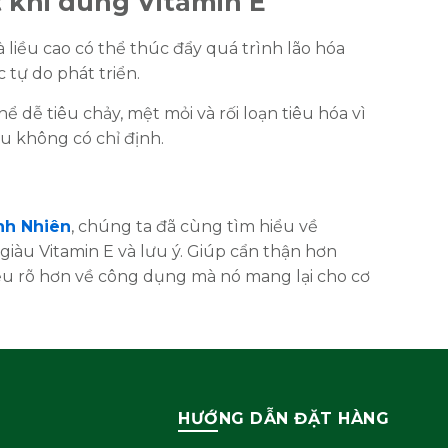
t khi dùng Vitamin E
à liều cao có thể thúc đẩy quá trình lão hóa
c tự do phát triển.
ể dễ tiêu chảy, mệt mỏi và rối loạn tiêu hóa vì
u không có chỉ định.
nh Nhiên
, chúng ta đã cùng tìm hiểu về
giàu Vitamin E và lưu ý. Giúp cẩn thận hơn
iểu rõ hơn về công dụng mà nó mang lại cho cơ
HƯỚNG DẪN ĐẶT HÀNG