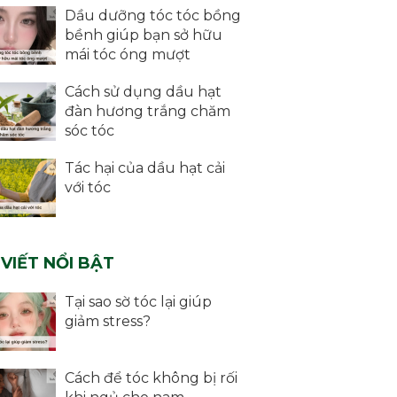
Dầu dưỡng tóc tóc bồng
bềnh giúp bạn sở hữu
mái tóc óng mượt
Cách sử dụng dầu hạt
đàn hương trắng chăm
sóc tóc
Tác hại của dầu hạt cải
với tóc
 VIẾT NỔI BẬT
Tại sao sờ tóc lại giúp
giảm stress?
Cách để tóc không bị rối