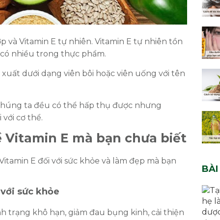
HOÀN THÀNH
ợp và Vitamin E tự nhiên. Vitamin E tự nhiên tồn
à có nhiều trong thực phẩm.
0335587487
Đăng ký tư vấn trực tiếp 24/7:
 xuất dưới dạng viên bôi hoặc viên uống với tên
 chúng ta đều có thể hấp thụ được nhưng
 với cơ thể.
Vitamin E mà bạn chưa biết
Vitamin E đối với sức khỏe và làm đẹp mà bạn
BÀI
 với sức khỏe
nh trạng khô hạn, giảm đau bụng kinh, cải thiện