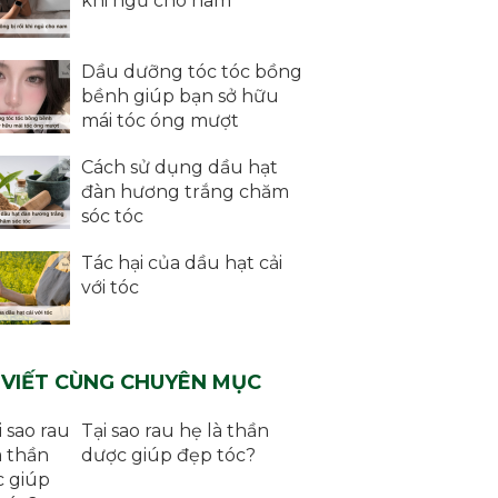
khi ngủ cho nam
Dầu dưỡng tóc tóc bồng
bềnh giúp bạn sở hữu
mái tóc óng mượt
Cách sử dụng dầu hạt
đàn hương trắng chăm
sóc tóc
Tác hại của dầu hạt cải
với tóc
 VIẾT CÙNG CHUYÊN MỤC
Tại sao rau hẹ là thần
dược giúp đẹp tóc?