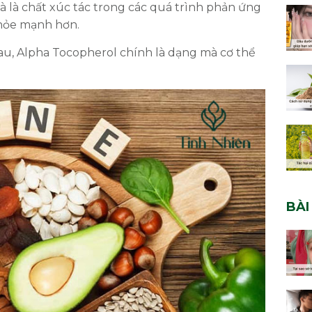
à là chất xúc tác trong các quá trình phản ứng
khỏe mạnh hơn.
hau, Alpha Tocopherol chính là dạng mà cơ thể
ĐĂNG KÝ TƯ VẤN MIỄN PHÍ
BÀI