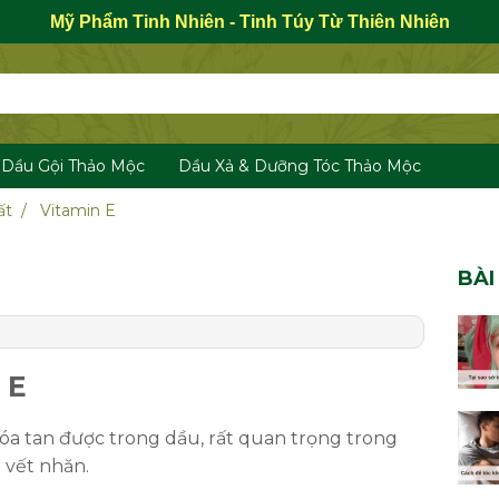
Mỹ Phẩm Tinh Nhiên - Tinh Túy Từ Thiên Nhiên
Dầu Gội Thảo Mộc
Dầu Xả & Dưỡng Tóc Thảo Mộc
ất
Vitamin E
BÀI
 E
óa tan được trong dầu, rất quan trọng trong
m vết nhăn.