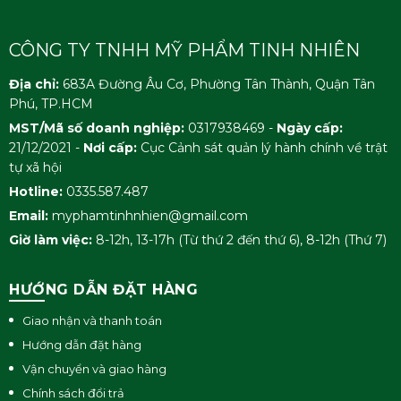
CÔNG TY TNHH MỸ PHẨM TINH NHIÊN
Địa chỉ:
683A Đường Âu Cơ, Phường Tân Thành, Quận Tân
Phú, TP.HCM
MST/Mã số doanh nghiệp:
0317938469 -
Ngày cấp:
21/12/2021 -
Nơi cấp:
Cục Cảnh sát quản lý hành chính về trật
tự xã hội
Hotline:
0335.587.487
Email:
myphamtinhnhien@gmail.com
Giờ làm việc:
8-12h, 13-17h (Từ thứ 2 đến thứ 6), 8-12h (Thứ 7)
HƯỚNG DẪN ĐẶT HÀNG
Giao nhận và thanh toán
Hướng dẫn đặt hàng
Vận chuyển và giao hàng
Chính sách đổi trả