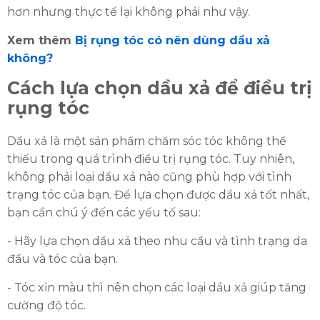
hơn nhưng thực tế lại không phải như vậy.
Xem thêm
Bị rụng tóc có nên dùng dầu xả
không?
HOÀN THÀNH
Cách lựa chọn dầu xả để điều trị
Đăng ký tư vấn trực tiếp 24/7:
rụng tóc
0335587487
Dầu xả là một sản phẩm chăm sóc tóc không thể
thiếu trong quá trình điều trị rụng tóc. Tuy nhiên,
không phải loại dầu xả nào cũng phù hợp với tình
trạng tóc của bạn. Để lựa chọn được dầu xả tốt nhất,
bạn cần chú ý đến các yếu tố sau:
- Hãy lựa chọn dầu xả theo nhu cầu và tình trạng da
đầu và tóc của bạn.
- Tóc xỉn màu thì nên chọn các loại dầu xả giúp tăng
cường độ tóc.