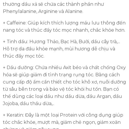
thường dầu xả sẽ chứa các thành phần như
Phenylalanine, Arginine và Alanine.
+ Caffeine: Giúp kích thích lượng máu lưu thông đến
nang tóc và thúc đẩy tóc mọc nhanh, chắc khỏe hơn.
+ Tinh dầu: Hương Thảo, Bạc Hà, Bưởi, dầu cây trà,...
Hỗ trợ da đầu khỏe mạnh, mùi hương dễ chịu và
thúc đẩy mọc tóc.
+ Dầu dưỡng: Chứa nhiều Axit béo và chất chống Oxy
hóa sẽ giúp giảm đi tình trạng rụng tóc. Bằng cách
cung cấp độ ẩm cần thiết cho tóc khô xơ, nuôi dưỡng
từ sâu bên trong và bảo vệ tóc khỏi hư tổn. Bạn có
thể dùng các loại dầu như dầu dừa, dầu Argan, dầu
Jojoba, dầu thầu dừa,..
+ Keratin: Đây là một loại Protein với công dụng giúp
tóc chắc khỏe, mượt mà, giảm chẻ ngọn, giảm xoăn