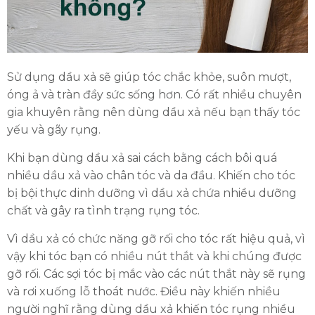
Sử dụng dầu xả sẽ giúp tóc chắc khỏe, suôn mượt,
óng ả và tràn đầy sức sống hơn. Có rất nhiều chuyên
gia khuyên rằng nên dùng dầu xả nếu bạn thấy tóc
yếu và gãy rụng.
Khi bạn dùng dầu xả sai cách bằng cách bôi quá
nhiều dầu xả vào chân tóc và da đầu. Khiến cho tóc
bị bội thực dinh dưỡng vì dầu xả chứa nhiều dưỡng
ĐĂNG KÝ TƯ VẤN MIỄN PHÍ
chất và gây ra tình trạng rụng tóc.
Vì dầu xả có chức năng gỡ rối cho tóc rất hiệu quả, vì
vậy khi tóc bạn có nhiều nút thắt và khi chúng được
gỡ rối. Các sợi tóc bị mắc vào các nút thắt này sẽ rụng
và rơi xuống lỗ thoát nước. Điều này khiến nhiều
người nghĩ rằng dùng dầu xả khiến tóc rụng nhiều