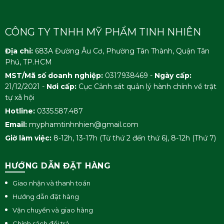
CÔNG TY TNHH MỸ PHẨM TINH NHIÊN
Địa chỉ:
683A Đường Âu Cơ, Phường Tân Thành, Quận Tân
Phú, TP.HCM
MST/Mã số doanh nghiệp:
0317938469 -
Ngày cấp:
21/12/2021 -
Nơi cấp:
Cục Cảnh sát quản lý hành chính về trật
tự xã hội
Hotline:
0335.587.487
Email:
myphamtinhnhien@gmail.com
Giờ làm việc:
8-12h, 13-17h (Từ thứ 2 đến thứ 6), 8-12h (Thứ 7)
HƯỚNG DẪN ĐẶT HÀNG
Giao nhận và thanh toán
Hướng dẫn đặt hàng
Vận chuyển và giao hàng
Chính sách đổi trả