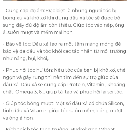
- Cung cấp độ ẩm: Đặc biệt là những người tóc bị
bông xù và khô xơ khi dùng dầu xả tóc sẽ được bổ
sung đầy đủ độ ẩm còn thiếu. Giúp tóc vào nếp, óng
ả, suôn mượt và mềm mại hơn.
- Bảo vệ tóc: Dầu xả tạo ra một tấm màng mỏng để
bảo vệ da đầu và tóc khỏi các tác nhân từ môi trường
như nắng, bụi, khói,..
- Phục hồi tóc hư tổn: Nếu tóc của bạn bị khô xơ, chẻ
ngọn và gãy rụng thì nên tìm đến sự trợ giúp của
dầu xả. Dầu xả sẽ cung cấp Protein, Vitamin , khoáng
chất, Omega 3, 6,... giúp tái tạo và phục hồi lại sợi tóc.
- Giúp tóc bóng mượt: Một số dầu xả có chứa Silicon,
tinh dầu và Vitamin giúp tóc suôn mềm, bóng mượt
và óng ả hơn.
- Kích thích tóc tăng trưởng: Hydrolyzed Wheat