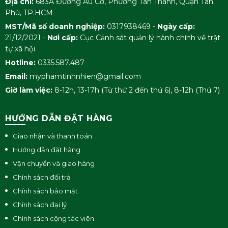
Địa chỉ:
683A Đường Âu Cơ, Phường Tân Thành, Quận Tân
Phú, TP.HCM
MST/Mã số doanh nghiệp:
0317938469 -
Ngày cấp:
21/12/2021 -
Nơi cấp:
Cục Cảnh sát quản lý hành chính về trật
tự xã hội
Hotline:
0335.587.487
Email:
myphamtinhnhien@gmail.com
Giờ làm việc:
8-12h, 13-17h (Từ thứ 2 đến thứ 6), 8-12h (Thứ 7)
HƯỚNG DẪN ĐẶT HÀNG
Giao nhận và thanh toán
Hướng dẫn đặt hàng
Vận chuyển và giao hàng
Chính sách đổi trả
Chính sách bảo mật
Chính sách đại lý
Chính sách cộng tác viên