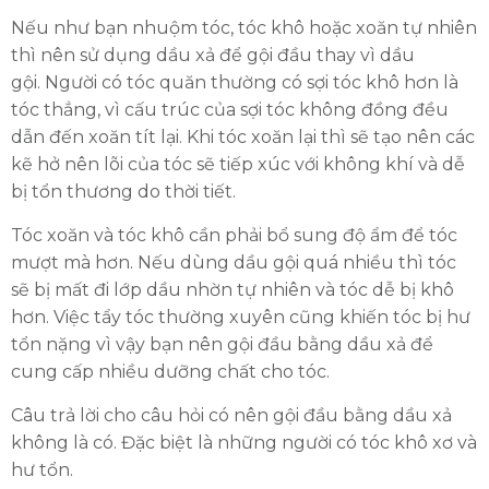
Nếu như bạn nhuộm tóc, tóc khô hoặc xoăn tự nhiên
thì nên sử dụng dầu xả để gội đầu thay vì dầu
gội. Người có tóc quăn thường có sợi tóc khô hơn là
tóc thẳng, vì cấu trúc của sợi tóc không đồng đều
dẫn đến xoăn tít lại. Khi tóc xoăn lại thì sẽ tạo nên các
kẽ hở nên lõi của tóc sẽ tiếp xúc với không khí và dễ
bị tổn thương do thời tiết.
Tóc xoăn và tóc khô cần phải bổ sung độ ẩm để tóc
mượt mà hơn. Nếu dùng dầu gội quá nhiều thì tóc
sẽ bị mất đi lớp dầu nhờn tự nhiên và tóc dễ bị khô
hơn. Việc tẩy tóc thường xuyên cũng khiến tóc bị hư
tổn nặng vì vậy bạn nên gội đầu bằng dầu xả để
cung cấp nhiều dưỡng chất cho tóc.
Câu trả lời cho câu hỏi có nên gội đầu bằng dầu xả
không là có. Đặc biệt là những người có tóc khô xơ và
hư tổn.