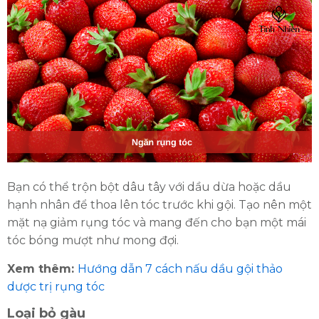
ĐĂNG KÝ TƯ VẤN MIỄN PHÍ
Bạn có thể trộn bột dâu tây với dầu dừa hoặc dầu
hạnh nhân để thoa lên tóc trước khi gội. Tạo nên một
mặt nạ giảm rụng tóc và mang đến cho bạn một mái
tóc bóng mượt như mong đợi.
Xem thêm:
Hướng dẫn 7 cách nấu dầu gội thảo
dược trị rụng tóc
HOÀN THÀNH
Loại bỏ gàu