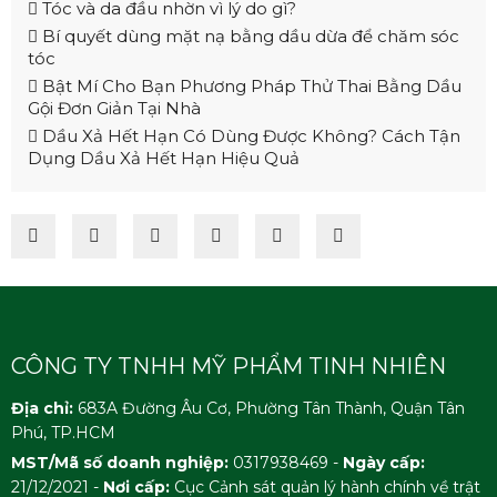
Tóc và da đầu nhờn vì lý do gì?
Bí quyết dùng mặt nạ bằng dầu dừa để chăm sóc
tóc
Bật Mí Cho Bạn Phương Pháp Thử Thai Bằng Dầu
Gội Đơn Giản Tại Nhà
Dầu Xả Hết Hạn Có Dùng Được Không? Cách Tận
Dụng Dầu Xả Hết Hạn Hiệu Quả
CÔNG TY TNHH MỸ PHẨM TINH NHIÊN
Địa chỉ:
683A Đường Âu Cơ, Phường Tân Thành, Quận Tân
Phú, TP.HCM
MST/Mã số doanh nghiệp:
0317938469 -
Ngày cấp:
21/12/2021 -
Nơi cấp:
Cục Cảnh sát quản lý hành chính về trật