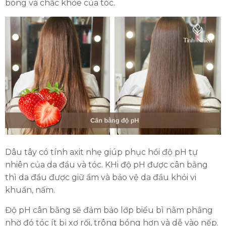
bóng và chắc khỏe của tóc.
Dâu tây có tính axit nhẹ giúp phục hồi độ pH tự
nhiên của da đầu và tóc. KHi độ pH được cân bằng
thì da đầu được giữ ẩm và bảo vệ da đầu khỏi vi
khuẩn, nấm.
Độ pH cân bằng sẽ đảm bảo lớp biểu bì nằm phẳng
nhờ đó tóc ít bị xơ rối, trông bóng hơn và dễ vào nếp.