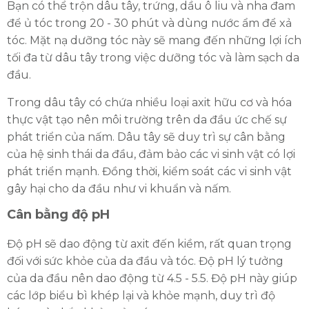
Bạn có thể trộn dâu tây, trứng, dầu ô liu và nha đam
để ủ tóc trong 20 - 30 phút và dùng nước ẩm để xả
tóc. Mặt nạ dưỡng tóc này sẽ mang đến những lợi ích
tối đa từ dâu tây trong việc dưỡng tóc và làm sạch da
đầu.
Trong dâu tây có chứa nhiều loại axit hữu cơ và hóa
thực vật tạo nên môi trường trên da đầu ức chế sự
phát triển của nấm. Dâu tây sẽ duy trì sự cân bằng
của hệ sinh thái da đầu, đảm bảo các vi sinh vật có lợi
phát triển mạnh. Đồng thời, kiểm soát các vi sinh vật
gây hại cho da đầu như vi khuẩn và nấm.
Cân bằng độ pH
Độ pH sẽ dao động từ axit đến kiềm, rất quan trọng
đối với sức khỏe của da đầu và tóc. Độ pH lý tưởng
của da đầu nên dao động từ 4.5 - 5.5. Độ pH này giúp
các lớp biểu bì khép lại và khỏe mạnh, duy trì độ