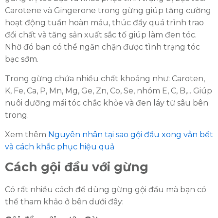
Carotene và Gingerone trong gừng giúp tăng cường
hoạt động tuần hoàn máu, thúc đẩy quá trình trao
đổi chất và tăng sản xuất sắc tố giúp làm đen tóc.
Nhờ đó bạn có thể ngăn chặn được tình trạng tóc
bạc sớm.
Trong gừng chứa nhiều chất khoáng như: Caroten,
K, Fe, Ca, P, Mn, Mg, Ge, Zn, Co, Se, nhóm E, C, B,... Giúp
nuôi dưỡng mái tóc chắc khỏe và đen láy từ sâu bên
trong.
HOÀN THÀNH
Xem thêm
Nguyên nhân tại sao gội đầu xong vẫn bết
Đăng ký tư vấn trực tiếp 24/7:
và cách khắc phục hiệu quả
0335587487
Cách gội đầu với gừng
Có rất nhiều cách để dùng gừng gội đầu mà bạn có
thể tham khảo ở bên dưới đây: