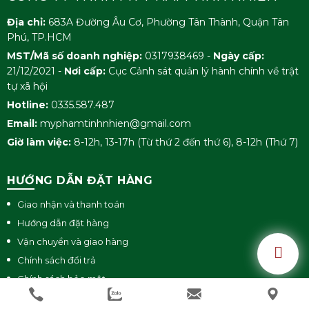
Địa chỉ:
683A Đường Âu Cơ, Phường Tân Thành, Quận Tân
Phú, TP.HCM
MST/Mã số doanh nghiệp:
0317938469 -
Ngày cấp:
21/12/2021 -
Nơi cấp:
Cục Cảnh sát quản lý hành chính về trật
tự xã hội
Hotline:
0335.587.487
Email:
myphamtinhnhien@gmail.com
Giờ làm việc:
8-12h, 13-17h (Từ thứ 2 đến thứ 6), 8-12h (Thứ 7)
HƯỚNG DẪN ĐẶT HÀNG
Giao nhận và thanh toán
Hướng dẫn đặt hàng
Vận chuyển và giao hàng
Chính sách đổi trả
Chính sách bảo mật
Chính sách đại lý