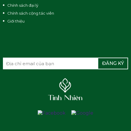
Chính sách đại lý
Chính sách cộng tác viên
Giới thiệu
ĐĂNG KÝ