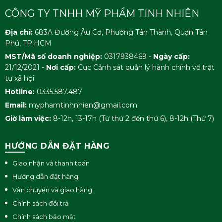
CÔNG TY TNHH MỸ PHẨM TINH NHIÊN
Địa chỉ:
683A Đường Âu Cơ, Phường Tân Thành, Quận Tân
Phú, TP.HCM
MST/Mã số doanh nghiệp:
0317938469 -
Ngày cấp:
21/12/2021 -
Nơi cấp:
Cục Cảnh sát quản lý hành chính về trật
tự xã hội
Hotline:
0335.587.487
Email:
myphamtinhnhien@gmail.com
Giờ làm việc:
8-12h, 13-17h (Từ thứ 2 đến thứ 6), 8-12h (Thứ 7)
HƯỚNG DẪN ĐẶT HÀNG
Giao nhận và thanh toán
Hướng dẫn đặt hàng
Vận chuyển và giao hàng
Chính sách đổi trả
Chính sách bảo mật