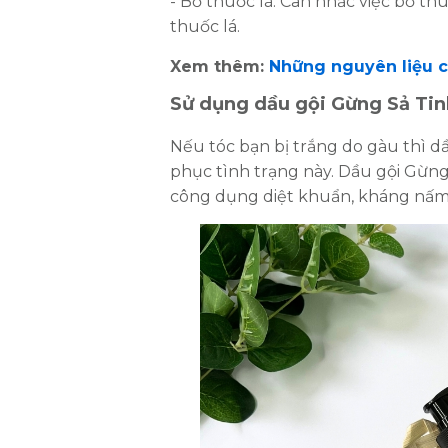
- Bỏ thuốc lá: Cân nhắc việc bỏ th
thuốc lá.
Xem thêm:
Những nguyên liệu c
Sử dụng dầu gội Gừng Sả Tin
Nếu tóc bạn bị trắng do gàu thì d
phục tình trạng này. Dầu gội Gừng 
công dụng diệt khuẩn, kháng nấm 