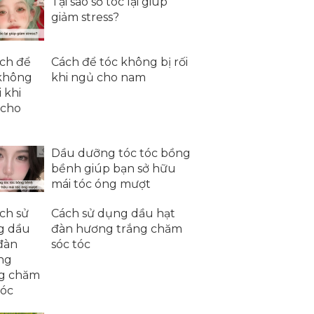
Tại sao sờ tóc lại giúp
giảm stress?
Cách để tóc không bị rối
khi ngủ cho nam
Dầu dưỡng tóc tóc bồng
bềnh giúp bạn sở hữu
mái tóc óng mượt
Cách sử dụng dầu hạt
đàn hương trắng chăm
sóc tóc