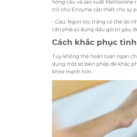
hồng cầu và sản xuất Methionine r
trò như Enzyme cần thiết cho sự ph
- Gàu: Ngọn tóc trắng có thể do nh
cần phải sử dụng dầu gội trị gàu đ
Cách khắc phục tình
Tuy không thể hoàn toàn ngăn chặ
dụng một số biện pháp để khắc phụ
khỏe mạnh hơn: