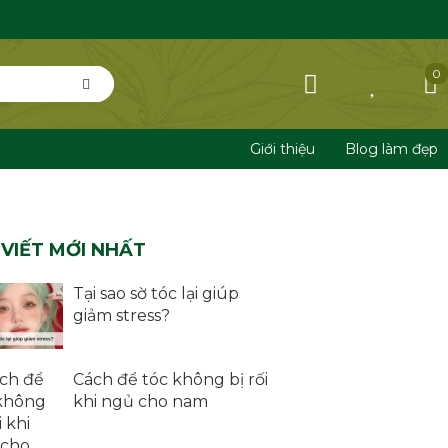
0
Giới thiệu
Blog làm đẹp
 VIẾT MỚI NHẤT
Tại sao sờ tóc lại giúp
giảm stress?
Cách để tóc không bị rối
khi ngủ cho nam