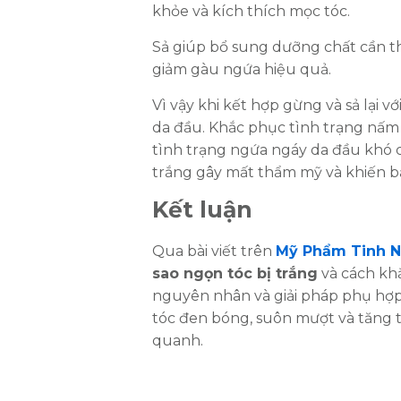
khỏe và kích thích mọc tóc.
Sả giúp bổ sung dưỡng chất cần th
giảm gàu ngứa hiệu quả.
Vì vậy khi kết hợp gừng và sả lại v
da đầu. Khắc phục tình trạng nấm 
tình trạng ngứa ngáy da đầu khó c
trắng gây mất thẩm mỹ và khiến bả
Kết luận
Qua bài viết trên
Mỹ Phẩm Tinh N
sao ngọn tóc bị trắng
và cách kh
nguyên nhân và giải pháp phụ hợp 
tóc đen bóng, suôn mượt và tăng th
quanh.