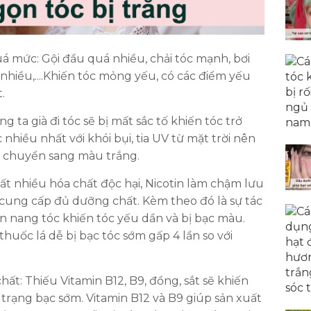
 mức: Gội đầu quá nhiều, chải tóc mạnh, bơi
 nhiều,....Khiến tóc mỏng yếu, có các điểm yếu
.
HOÀN THÀNH
0335587487
ng ta già đi tóc sẽ bị mất sắc tố khiến tóc trở
Đăng ký tư vấn trực tiếp 24/7:
nhiều nhất với khói bụi, tia UV từ mặt trời nên
c chuyển sang màu trắng.
ất nhiều hóa chất độc hại, Nicotin làm chậm lưu
ung cấp đủ dưỡng chất. Kèm theo đó là sự tác
 nang tóc khiến tóc yếu dần và bị bạc màu.
huốc lá dễ bị bạc tóc sớm gấp 4 lần so với
hất: Thiếu Vitamin B12, B9, đồng, sắt sẽ khiến
 trạng bạc sớm. Vitamin B12 và B9 giúp sản xuất