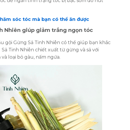
uốc để ngăn tình trạng tóc bị bạc sớm do hút
hăm sóc tóc mà bạn có thể ăn được
h Nhiên giúp giảm trắng ngọn tóc
ầu gội Gừng Sả Tinh Nhiên có thể giúp bạn khắc
Sả Tinh Nhiên chiết xuất từ gừng và sả với
và loại bỏ gàu, nấm ngứa.