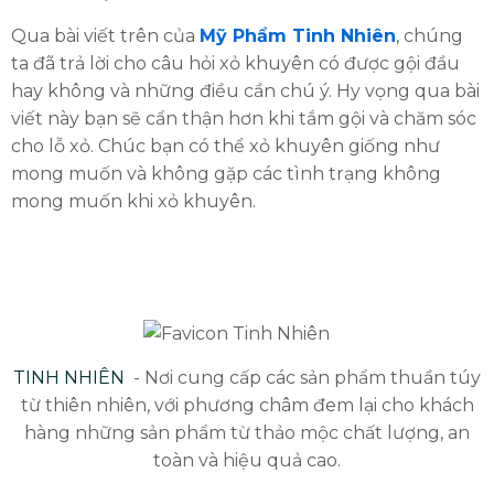
Qua bài viết trên của
Mỹ Phẩm Tinh Nhiên
, chúng
ta đã trả lời cho câu hỏi xỏ khuyên có được gội đầu
hay không và những điều cần chú ý. Hy vọng qua bài
viết này bạn sẽ cẩn thận hơn khi tắm gội và chăm sóc
cho lỗ xỏ. Chúc bạn có thể xỏ khuyên giống như
mong muốn và không gặp các tình trạng không
mong muốn khi xỏ khuyên.
TINH NHIÊN
- Nơi cung cấp các sản phẩm thuần túy
từ thiên nhiên, với phương châm đem lại cho khách
hàng những sản phẩm từ thảo mộc chất lượng, an
toàn và hiệu quả cao.