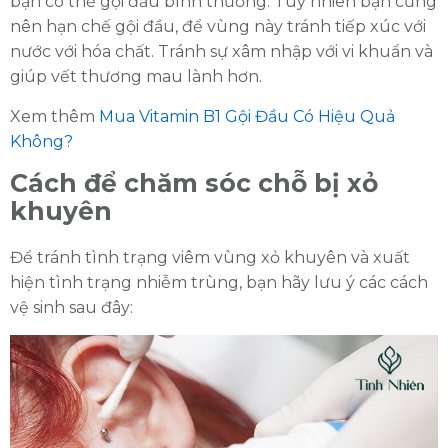
bạn có thể gội đầu bình thường. Tuy nhiên bạn cũng
nên hạn chế gội đầu, để vùng này tránh tiếp xúc với
nước với hóa chất. Tránh sự xâm nhập với vi khuẩn và
giúp vết thương mau lành hơn.
Xem thêm
Mua Vitamin B1 Gội Đầu Có Hiệu Quả
Không?
Cách để chăm sóc chỗ bị xỏ
khuyên
Để tránh tình trạng viêm vùng xỏ khuyên và xuất
hiện tình trạng nhiễm trùng, bạn hãy lưu ý các cách
vệ sinh sau đây: