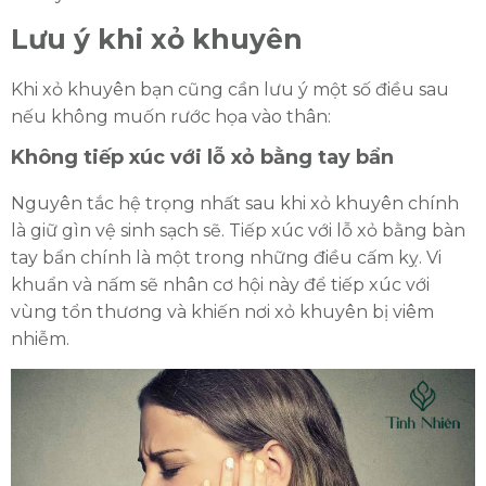
Lưu ý khi xỏ khuyên
Khi xỏ khuyên bạn cũng cần lưu ý một số điều sau
nếu không muốn rước họa vào thân:
Không tiếp xúc với lỗ xỏ bằng tay bẩn
Nguyên tắc hệ trọng nhất sau khi xỏ khuyên chính
là giữ gìn vệ sinh sạch sẽ. Tiếp xúc với lỗ xỏ bằng bàn
tay bẩn chính là một trong những điều cấm kỵ. Vi
khuẩn và nấm sẽ nhân cơ hội này để tiếp xúc với
vùng tổn thương và khiến nơi xỏ khuyên bị viêm
nhiễm.