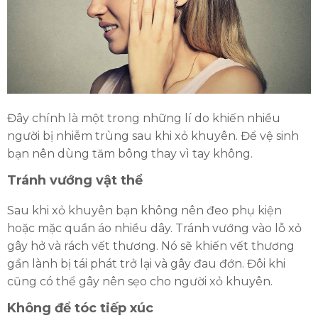
Đây chính là một trong những lí do khiến nhiều
người bị nhiễm trùng sau khi xỏ khuyên. Để vệ sinh
bạn nên dùng tăm bông thay vì tay không.
Tránh vướng vật thể
Sau khi xỏ khuyên bạn không nên đeo phụ kiện
hoặc mặc quần áo nhiều dây. Tránh vướng vào lỗ xỏ
gây hở và rách vết thương. Nó sẽ khiến vết thương
gần lành bị tái phát trở lại và gây đau đớn. Đôi khi
cũng có thể gây nên sẹo cho người xỏ khuyên.
Không để tóc tiếp xúc