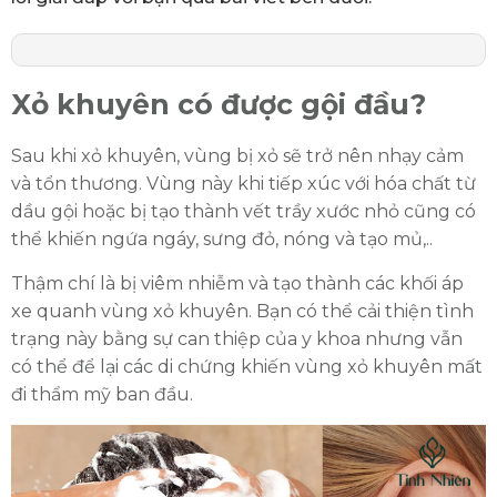
Xỏ khuyên có được gội đầu?
Sau khi xỏ khuyên, vùng bị xỏ sẽ trở nên nhạy cảm
và tổn thương. Vùng này khi tiếp xúc với hóa chất từ
dầu gội hoặc bị tạo thành vết trầy xước nhỏ cũng có
thể khiến ngứa ngáy, sưng đỏ, nóng và tạo mủ,..
Thậm chí là bị viêm nhiễm và tạo thành các khối áp
xe quanh vùng xỏ khuyên. Bạn có thể cải thiện tình
trạng này bằng sự can thiệp của y khoa nhưng vẫn
có thể để lại các di chứng khiến vùng xỏ khuyên mất
đi thẩm mỹ ban đầu.