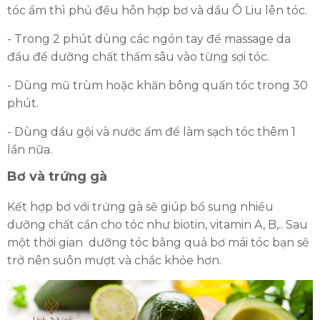
tóc ẩm thì phủ đều hỗn hợp bơ và dầu Ô Liu lên tóc.
ĐĂNG KÝ TƯ VẤN MIỄN PHÍ
- Trong 2 phút dùng các ngón tay để massage da
đầu để dưỡng chất thấm sâu vào từng sợi tóc.
- Dùng mũ trùm hoặc khăn bông quấn tóc trong 30
phút.
- Dùng dầu gội và nước ấm để làm sạch tóc thêm 1
lần nữa.
Bơ và trứng gà
Kết hợp bơ với trứng gà sẽ giúp bổ sung nhiều
HOÀN THÀNH
dưỡng chất cần cho tóc như biotin, vitamin A, B,.. Sau
một thời gian dưỡng tóc bằng quả bơ mái tóc bạn sẽ
Đăng ký tư vấn trực tiếp 24/7:
0335587487
trở nên suôn mượt và chắc khỏe hơn.