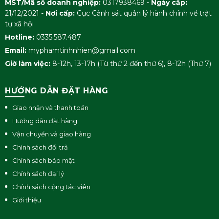
MST/Mã số doanh nghiệp:
0317938469 -
Ngày cấp:
21/12/2021 -
Nơi cấp:
Cục Cảnh sát quản lý hành chính về trật
tự xã hội
Hotline:
0335.587.487
Email:
myphamtinhnhien@gmail.com
Giờ làm việc:
8-12h, 13-17h (Từ thứ 2 đến thứ 6), 8-12h (Thứ 7)
HƯỚNG DẪN ĐẶT HÀNG
Giao nhận và thanh toán
Hướng dẫn đặt hàng
Vận chuyển và giao hàng
Chính sách đổi trả
Chính sách bảo mật
Chính sách đại lý
Chính sách cộng tác viên
Giới thiệu