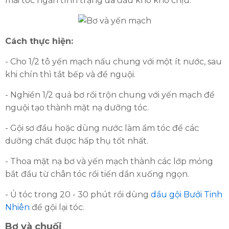
mái tóc ngăn tình trạng da đầu khô khó chịu.
Cách thực hiện:
- Cho 1/2 tô yến mạch nấu chung với một ít nước, sau
khi chín thì tắt bếp và để nguội.
- Nghiền 1/2 quả bơ rồi trộn chung với yến mạch để
nguội tạo thành mặt nạ dưỡng tóc.
- Gội sơ đầu hoặc dùng nước làm ẩm tóc để các
dưỡng chất được hấp thụ tốt nhất.
- Thoa mặt nạ bơ và yến mạch thành các lớp mỏng
bắt đầu từ chân tóc rồi tiến dần xuống ngọn.
- Ủ tóc trong 20 - 30 phút rồi dùng
dầu gội Bưởi Tinh
Nhiên
để gội lại tóc.
Bơ và chuối