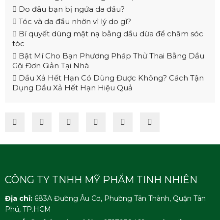
Do đâu bạn bị ngứa da đầu?
Tóc và da đầu nhờn vì lý do gì?
Bí quyết dùng mặt nạ bằng dầu dừa để chăm sóc
tóc
Bật Mí Cho Bạn Phương Pháp Thử Thai Bằng Dầu
Gội Đơn Giản Tại Nhà
Dầu Xả Hết Hạn Có Dùng Được Không? Cách Tận
Dụng Dầu Xả Hết Hạn Hiệu Quả
CÔNG TY TNHH MỸ PHẨM TINH NHIÊN
Địa chỉ:
683A Đường Âu Cơ, Phường Tân Thành, Quận Tân
Phú, TP.HCM