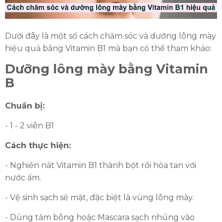
Dưới đây là một số cách chăm sóc và dưỡng lông mày
ĐĂNG KÝ TƯ VẤN MIỄN PHÍ
hiệu quả bằng Vitamin B1 mà bạn có thể tham khảo:
Dưỡng lông mày bằng Vitamin
B
Chuẩn bị:
- 1 - 2 viên B1
Cách thực hiện:
- Nghiền nát Vitamin B1 thành bột rồi hòa tan với
HOÀN THÀNH
nước ấm.
Đăng ký tư vấn trực tiếp 24/7:
- Vệ sinh sạch sẽ mặt, đặc biệt là vùng lông mày.
0335587487
- Dùng tăm bông hoặc Mascara sạch nhúng vào