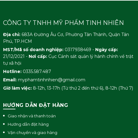
CÔNG TY TNHH MỸ PHẨM TINH NHIÊN
Địa chỉ:
683A Đường Âu Cơ, Phường Tân Thành, Quận Tân
Phú, TP.HCM
MST/Mã số doanh nghiệp:
0317938469 -
Ngày cấp:
21/12/2021 -
Nơi cấp:
Cục Cảnh sát quản lý hành chính về trật
tự xã hội
Hotline:
0335.587.487
Email:
myphamtinhnhien@gmail.com
Giờ làm việc:
8-12h, 13-17h (Từ thứ 2 đến thứ 6), 8-12h (Thứ 7)
HƯỚNG DẪN ĐẶT HÀNG
Giao nhận và thanh toán
Hướng dẫn đặt hàng
Vận chuyển và giao hàng