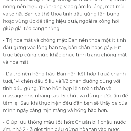
nóng nên hiệu quả trong việc giảm lo lắng, mệt mỏi
và sợ hãi. Bạn có thể thoa tinh dầu gừng lên bụng
hoặc vùng ức để tăng hiệu quả, ngoài ra xông hơi
giúp giải tỏa căng thẳng.
- Trị hoa mắt và chóng mặt: Bạn nên thoa một ít tinh
dầu gừng vào lòng bàn tay, bàn chân hoặc gáy. Hít
trực tiếp cũng giúp khắc phục tình trạng chóng mặt
và hoa mắt.
ĐĂNG KÝ TƯ VẤN MIỄN PHÍ
- Da trở nên hồng hào: Bạn nên kết hợp 1 quả chanh
tươi, 1/4 chén dầu ô liu và 1/2 chén đường cùng với
tinh dầu gừng. Thao hỗn hợp lên toàn thân và
massage nhẹ nhàng sau 15 phút và dùng nước ấm để
tắm lại. Sau khi thực hiện đều đặn bạn sẽ thấy da của
mình ngày càng mịn màng và hồng hào hơn.
- Giúp lưu thông máu tốt hơn: Chuẩn bị 1 chậu nước
ấm, nhỏ 2 - 3 giọt tinh dầu gừng hòa tan vào nước.