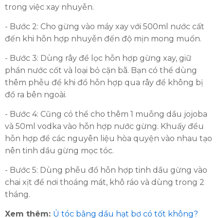
trong việc xay nhuyễn.
- Bước 2: Cho gừng vào máy xay với 500ml nước cất
đến khi hỗn hợp nhuyễn đến độ mịn mong muốn.
- Bước 3: Dùng rây để lọc hỗn hợp gừng xay, giữ
phần nước cốt và loại bỏ cặn bã. Bạn có thể dùng
thêm phễu để khi đổ hỗn hợp qua rây để không bị
đổ ra bên ngoài.
- Bước 4: Cũng có thể cho thêm 1 muỗng dầu jojoba
và 50ml vodka vào hỗn hợp nước gừng. Khuấy đều
hỗn hợp để các nguyên liệu hòa quyện vào nhau tạo
nên tinh dầu gừng mọc tóc.
- Bước 5: Dùng phễu đổ hỗn hợp tinh dầu gừng vào
chai xịt để nơi thoáng mát, khô ráo và dùng trong 2
tháng.
Xem thêm:
Ủ tóc bằng dầu hạt bơ có tốt không?