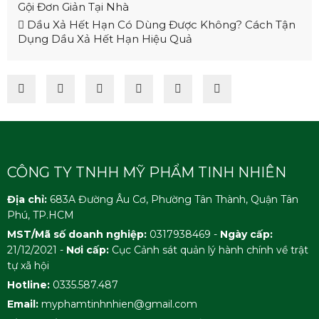
Gội Đơn Giản Tại Nhà
Dầu Xả Hết Hạn Có Dùng Được Không? Cách Tận
Dụng Dầu Xả Hết Hạn Hiệu Quả
CÔNG TY TNHH MỸ PHẨM TINH NHIÊN
Địa chỉ:
683A Đường Âu Cơ, Phường Tân Thành, Quận Tân
Phú, TP.HCM
MST/Mã số doanh nghiệp:
0317938469 -
Ngày cấp:
21/12/2021 -
Nơi cấp:
Cục Cảnh sát quản lý hành chính về trật
tự xã hội
Hotline:
0335.587.487
Email:
myphamtinhnhien@gmail.com