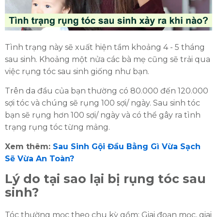
Tình trạng này sẽ xuất hiện tầm khoảng 4 - 5 tháng
ĐĂNG KÝ TƯ VẤN MIỄN PHÍ
sau sinh. Khoảng một nửa các bà mẹ cũng sẽ trải qua
việc rụng tóc sau sinh giống như bạn.
Trên da đầu của bạn thường có 80.000 đến 120.000
sợi tóc và chúng sẽ rụng 100 sợi/ ngày. Sau sinh tóc
bạn sẽ rụng hơn 100 sợi/ ngày và có thể gây ra tình
trạng rụng tóc từng mảng.
Xem thêm:
Sau Sinh Gội Đầu Bằng Gì Vừa Sạch
Sẽ Vừa An Toàn?
Lý do tại sao lại bị rụng tóc sau
HOÀN THÀNH
sinh?
Đăng ký tư vấn trực tiếp 24/7:
0335587487
Tóc thường mọc theo chu kỳ gồm: Giai đoạn mọc, giai