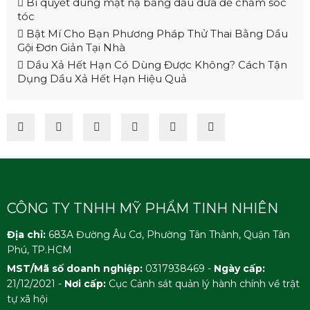
Bí quyết dùng mặt nạ bằng dầu dừa để chăm sóc
tóc
Bật Mí Cho Bạn Phương Pháp Thử Thai Bằng Dầu
Gội Đơn Giản Tại Nhà
Dầu Xả Hết Hạn Có Dùng Được Không? Cách Tận
Dụng Dầu Xả Hết Hạn Hiệu Quả
CÔNG TY TNHH MỸ PHẨM TINH NHIÊN
Địa chỉ:
683A Đường Âu Cơ, Phường Tân Thành, Quận Tân
Phú, TP.HCM
MST/Mã số doanh nghiệp:
0317938469 -
Ngày cấp:
21/12/2021 -
Nơi cấp:
Cục Cảnh sát quản lý hành chính về trật
tự xã hội