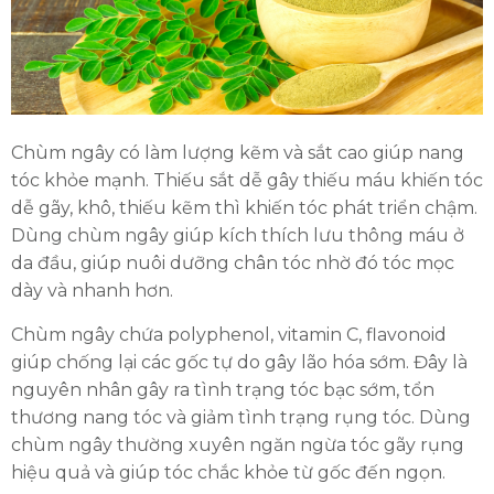
Chùm ngây có làm lượng kẽm và sắt cao giúp nang
tóc khỏe mạnh. Thiếu sắt dễ gây thiếu máu khiến tóc
HOÀN THÀNH
dễ gãy, khô, thiếu kẽm thì khiến tóc phát triển chậm.
Dùng chùm ngây giúp kích thích lưu thông máu ở
Đăng ký tư vấn trực tiếp 24/7:
0335587487
da đầu, giúp nuôi dưỡng chân tóc nhờ đó tóc mọc
dày và nhanh hơn.
Chùm ngây chứa polyphenol, vitamin C, flavonoid
giúp chống lại các gốc tự do gây lão hóa sớm. Đây là
nguyên nhân gây ra tình trạng tóc bạc sớm, tổn
thương nang tóc và giảm tình trạng rụng tóc. Dùng
chùm ngây thường xuyên ngăn ngừa tóc gãy rụng
hiệu quả và giúp tóc chắc khỏe từ gốc đến ngọn.